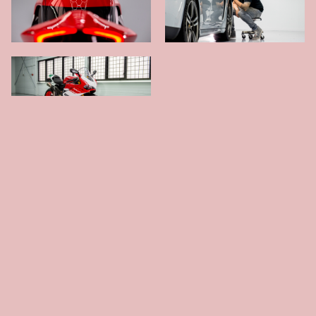
E-COMMERCE
In GetSmart zitten e-commerce functies ingebouwd
om je website meteen van een webshop te
voorzien. Makkelijk op te zetten en zonder toeters
en bellen. Perfect voor bedrijven zoals WID waarbij je
een aantal producten wilt verkopen, zoals after-care