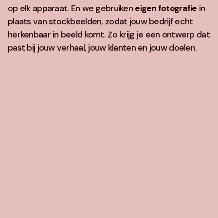
op elk apparaat. En we gebruiken
eigen fotografie
in
plaats van stockbeelden, zodat jouw bedrijf echt
herkenbaar in beeld komt. Zo krijg je een ontwerp dat
past bij jouw verhaal, jouw klanten en jouw doelen.
Development
Achter de schermen bouwen we alles zelf. We
werken met
Ruby on Rails
, een krachtig framework
waarmee we snel en flexibel kunnen ontwikkelen. Of
het nu gaat om een eenvoudige website of een
maatwerkplatform met specifieke functies – we
bouwen iets dat écht bij je past en makkelijk uit te
breiden is.
Online marketing
Zichtbaar zijn is belangrijk. We helpen je om beter
gevonden te worden in Google (SEO), zetten
gerichte campagnes op via Google Ads of social