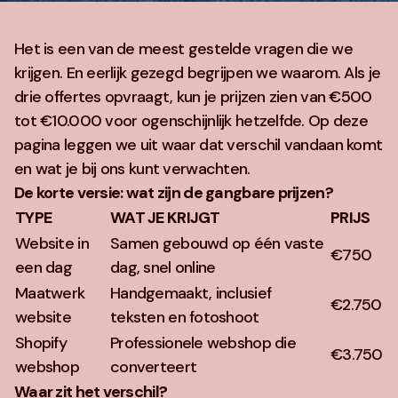
Het is een van de meest gestelde vragen die we
krijgen. En eerlijk gezegd begrijpen we waarom. Als je
drie offertes opvraagt, kun je prijzen zien van €500
tot €10.000 voor ogenschijnlijk hetzelfde. Op deze
pagina leggen we uit waar dat verschil vandaan komt
en wat je bij ons kunt verwachten.
De korte versie: wat zijn de gangbare prijzen?
TYPE
WAT JE KRIJGT
PRIJS
Website in
Samen gebouwd op één vaste
€750
een dag
dag, snel online
Maatwerk
Handgemaakt, inclusief
€2.750
website
teksten en fotoshoot
Shopify
Professionele webshop die
€3.750
webshop
converteert
Waar zit het verschil?