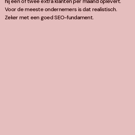
hij één of twee extra klanten per maand oplevert.
Voor de meeste ondernemers is dat realistisch.
Zeker met een goed SEO-fundament.
Zitten teksten en foto's bij de prijs
inbegrepen?
Hoe lang duurt het voordat mijn
website live staat?
Kan ik mijn website daarna zelf
aanpassen?